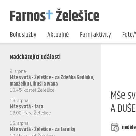
Farnos
Želešice
Bohoslužby
Aktuálně
Farní aktivity
Foto/
Nadcházející události
9. srpna
Mše svatá - Želešice - za Zdeňka Sedláka,
manželku Libuši a Ivana
10.45
,
kostel Želešice
Mše sv
13. srpna
A DUŠE
Mše svatá - fara
18.00
,
Fara Želešice
16. srpna
neděle
Mše svatá - Želešice - za farníky
10.45
,
kostel Želešice