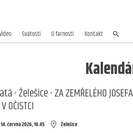
Video
Svátosti
O farnosti
Kontakt
Kalendá
atá - Želešice - ZA ZEMŘELÉHO JOSEF
 V OČISTCI
 14. června 2026, 10.45
Želešice