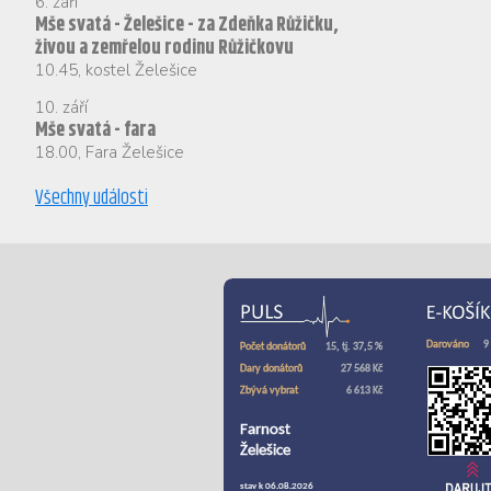
6. září
Mše svatá - Želešice - za Zdeňka Růžičku,
živou a zemřelou rodinu Růžičkovu
10.45
,
kostel Želešice
10. září
Mše svatá - fara
18.00
,
Fara Želešice
Všechny události