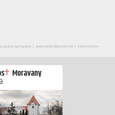
a práva vyhrazena
|
webmaster@synek.net
|
Administrace