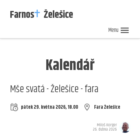
Farnos
Želešice
Menu
Nedělní
Zpravodaj
Kalendář
ohlášky
40/2026
akcí
Kalendář
Mše svatá - Želešice - fara
pátek 29. května 2026, 18.00
Fara Želešice
Miloš Korger
26. dubna 2026