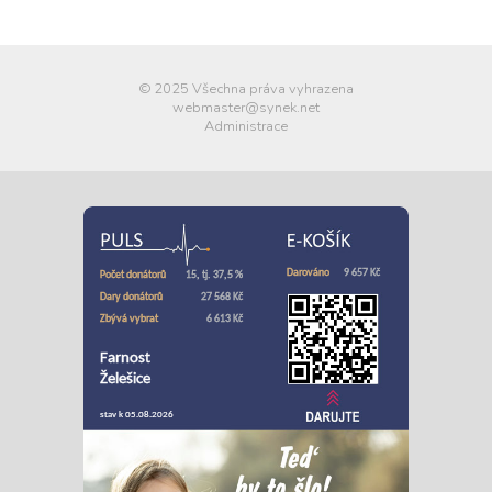
© 2025 Všechna práva vyhrazena
webmaster@synek.net
Administrace