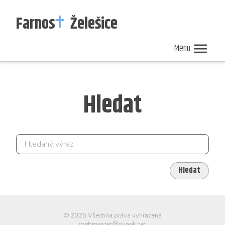
Farnos
Želešice
Menu
Nedělní
Zpravodaj
Kalendář
ohlášky
40/2026
akcí
Hledat
Hledat
© 2025 Všechna práva vyhrazena
webmaster@synek.net