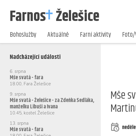
Farnos
Želešice
Bohoslužby
Aktuálně
Farní aktivity
Foto/
Nadcházející události
6. srpna
Mše svatá - fara
18.00
,
Fara Želešice
Mše sv
9. srpna
Mše svatá - Želešice - za Zdeňka Sedláka,
Martin
manželku Libuši a Ivana
10.45
,
kostel Želešice
13. srpna
neděle
Mše svatá - fara
18.00
,
Fara Želešice