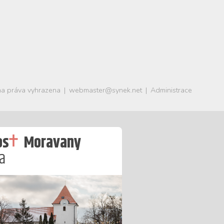
a práva vyhrazena
|
webmaster@synek.net
|
Administrace