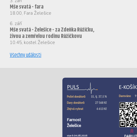
3. září
Mše svatá - fara
18.00
,
Fara Želešice
6. září
Mše svatá - Želešice - za Zdeňka Růžičku,
živou a zemřelou rodinu Růžičkovu
10.45
,
kostel Želešice
Všechny události