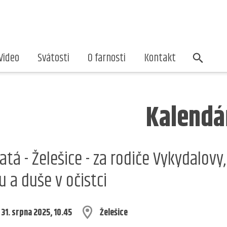
Video
Svátosti
O farnosti
Kontakt
Kalendá
atá - Želešice - za rodiče Vykydalovy
u a duše v očistci
 31. srpna 2025, 10.45
Želešice