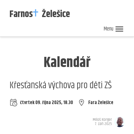
Farnos
Želešice
Menu
Nedělní
Zpravodaj
Kalendář
ohlášky
40/2026
akcí
Kalendář
Křesťanská výchova pro děti ZŠ
čtvrtek 09. října 2025, 18.30
Fara Želešice
Miloš Korger
7. září 2025