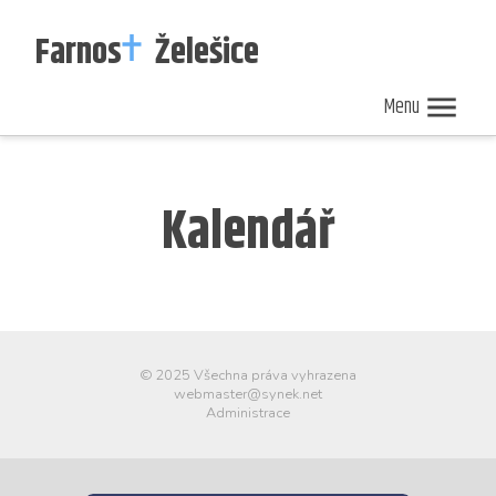
Farnos
Želešice
Menu
Nedělní
Zpravodaj
Kalendář
ohlášky
40/2026
akcí
Kalendář
© 2025 Všechna práva vyhrazena
webmaster@synek.net
Administrace